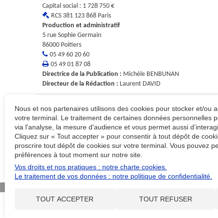
Capital social
:
1 728 750 €
RCS
381 123 868 Paris
Production et administratif
5 rue Sophie Germain
86000
Poitiers
05 49 60 20 60
05 49 01 87 08
Directrice de la Publication
:
Michèle BENBUNAN
Directeur de la Rédaction
:
Laurent DAVID
Hébergement
Nous et nos partenaires utilisons des cookies pour stocker et/ou 
votre terminal. Le traitement de certaines données personnelles p
Novius
via l'analyse, la mesure d'audience et vous permet aussi d’interag
Cliquez sur « Tout accepter » pour consentir à tout dépôt de cooki
Siège social
proscrire tout dépôt de cookies sur votre terminal. Vous pouvez pe
55, avenue Galline
préférences à tout moment sur notre site.
69100
Villeurbanne
Vos droits et nos pratiques : notre charte cookies.
RCS
443 207 154 Villeurbanne
Le traitement de vos données : notre politique de confidentialité.
Plan du site
Contact
Plan d'accès
Administration
TOUT ACCEPTER
TOUT REFUSER
SOCOMA - Le Mans - Siège social
15 rue
SOCOMA - Alençon
2, rue Robert Lagarrigue
7261