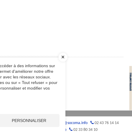
accéder à des informations sur
ermet d'améliorer notre offre
ir avec les réseaux sociaux.
es ou sur « Tout refuser » pour
rsonnaliser et modifier vos
PERSONNALISER
 Gougeard
72000
LE MANS
lemans@socoma.info
02 43 76 14 14
0
ARCONNAY
alencon@socoma.info
02 33 80 34 10