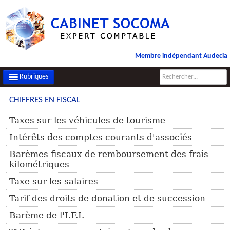
Membre indépendant Audecia
Rubriques
CHIFFRES EN FISCAL
LE CABINET
Taxes sur les véhicules de tourisme
NOS MISSIONS
Intérêts des comptes courants d'associés
CONTACT
Barèmes fiscaux de remboursement des frais
kilométriques
PLAN D'ACCÈS
Taxe sur les salaires
FILS D'ACTUALITÉS
Tarif des droits de donation et de succession
INFOS DE GESTION
Barème de l'I.F.I.
OUTILS PRATIQUES